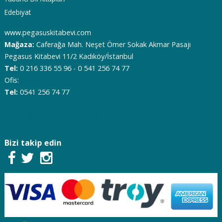
Edebiyat
www.pegasuskitabevi.com
Mağaza:
Caferağa Mah. Neşet Ömer Sokak Akmar Pasajı
Pegasus Kitabevi 11/2 Kadıköy/İstanbul
Tel:
0 216 336 55 96 - 0 541 256 74 77
Ofis:
Tel:
0541 256 74 77
05412567477
02163365596
05412567477
Bizi takip edin