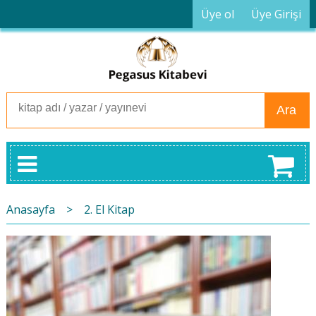
Üye ol
Üye Girişi
Ara
Anasayfa
>
2. El Kitap