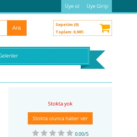
Üye ol
Üye Girişi
Sepetim (
0
)
Ara
Toplam:
0
,00
Gelenler
Stokta yok
Stokta olunca haber ver
0.00/5