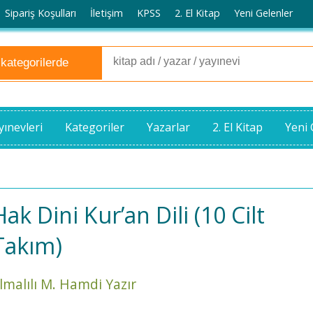
Sipariş Koşulları
İletişim
KPSS
2. El Kitap
Yeni Gelenler
yınevleri
Kategoriler
Yazarlar
2. El Kitap
Yeni 
Hak Dini Kur’an Dili (10 Cilt
Takım)
lmalılı M. Hamdi Yazır