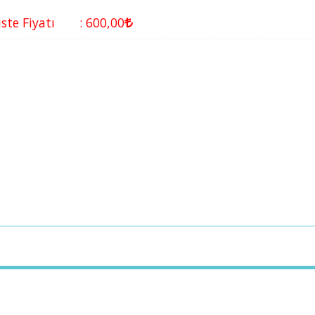
iste Fiyatı
:
600
,00