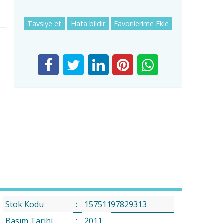
Tavsiye et
Hata bildir
Favorilerime Ekle
Stok Kodu
:
15751197829313
Basım Tarihi
:
2011