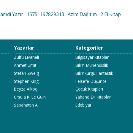
Hamdi Yazır
15751197829313
Azim Dağıtım
2 El Kitap
Yazarlar
Kategoriler
Zülfü Livaneli
Bilgisayar Kitapları
Ahmet Ümit
Bilim-Mühendislik
Stefan Zweig
Bilimkurgu Fantastik
Stephen King
Felsefe-Düşünce
Beyza Alkoç
Çocuk Kitapları
Ursula K. Le Guin
Yabancı Dil Kitapları
Sabahattin Ali
Edebiyat