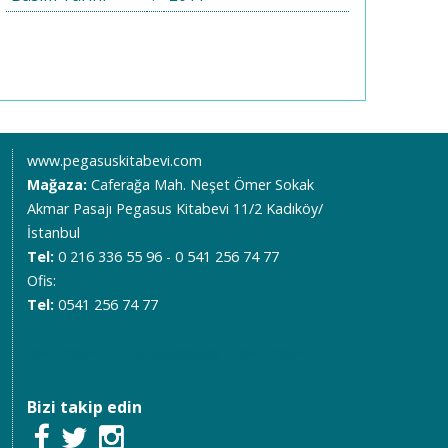
www.pegasuskitabevi.com
Mağaza:
Caferağa Mah. Neşet Ömer Sokak
Akmar Pasajı Pegasus Kitabevi 11/2 Kadıköy/
İstanbul
Tel:
0 216 336 55 96 - 0 541 256 74 77
Ofis:
Tel:
0541 256 74 77
05412567477
02163365596
05412567477
Bizi takip edin