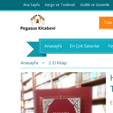
Ana Sayfa
Kargo ve Teslimat
Gizlilik ve Güvenlik
Anasayfa
En Çok Satanlar
Ya
Anasayfa
>
2. El Kitap
E