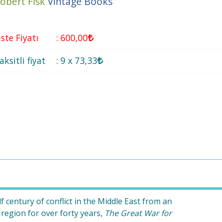
obert Fisk
Vintage Books
iste Fiyatı
:
600
,00
aksitli fiyat
:
9 x
73
,33
f century of conflict in the Middle East from an
region for over forty years,
The Great War for