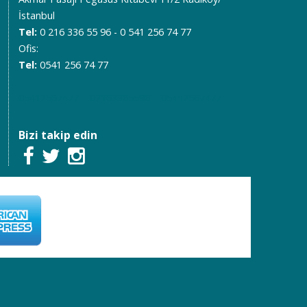
İstanbul
Tel:
0 216 336 55 96 - 0 541 256 74 77
Ofis:
Tel:
0541 256 74 77
05412567477
02163365596
05412567477
Bizi takip edin