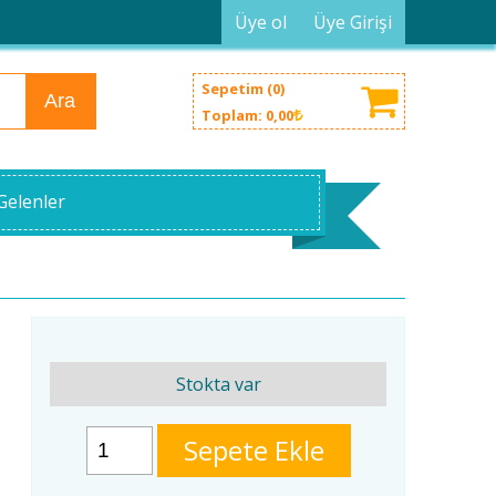
Üye ol
Üye Girişi
Sepetim (
0
)
Ara
Toplam:
0
,00
Gelenler
Stokta var
Sepete Ekle