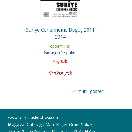
Suriye Cehenneme Düşüş 2011
Cezayir
2014
Robert Fisk
İyidüşün Yayınları
İy
45
,00
Stokta yok
Tümünü göster
www.pegasuskitabevi.com
Mağaza:
Caferağa Mah. Neşet Ömer Sokak
Akmar Pasajı Pegasus Kitabevi 11/2 Kadıköy/