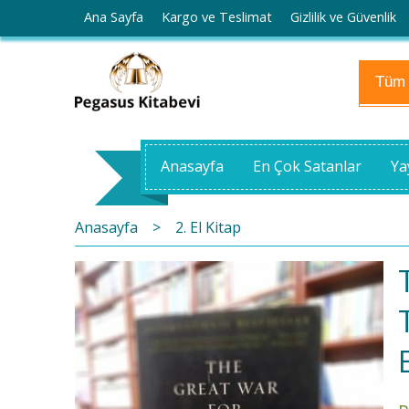
Ana Sayfa
Kargo ve Teslimat
Gizlilik ve Güvenlik
Anasayfa
En Çok Satanlar
Ya
Anasayfa
>
2. El Kitap