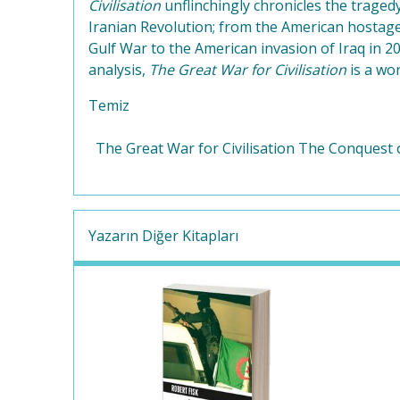
Civilisation
unflinchingly chronicles the traged
Iranian Revolution; from the American hostage 
Gulf War to the American invasion of Iraq in 20
analysis,
The Great War for Civilisation
is a wo
Temiz
The Great War for Civilisation The Conquest 
Yazarın Diğer Kitapları