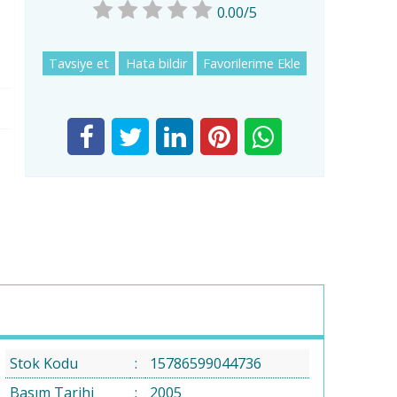
0.00/5
Tavsiye et
Hata bildir
Favorilerime Ekle
Stok Kodu
:
15786599044736
Basım Tarihi
:
2005