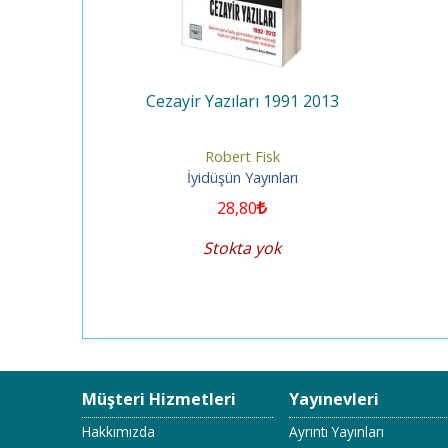
üşüş 2011
Cezayir Yazıları 1991 2013
Robert Fisk
rı
İyidüşün Yayınları
28
,80
Stokta yok
Müşteri Hizmetleri
Yayınevleri
Hakkımızda
Ayrıntı Yayınları