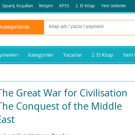
Sipariş Koşulları
İletişim
KPSS
2. El Kitap
Yeni Gelenler
yınevleri
Kategoriler
Yazarlar
2. El Kitap
Yeni 
The Great War for Civilisation
The Conquest of the Middle
East