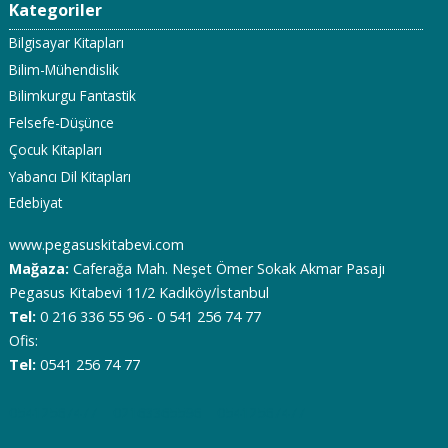
Kategoriler
Bilgisayar Kitapları
Bilim-Mühendislik
Bilimkurgu Fantastik
Felsefe-Düşünce
Çocuk Kitapları
Yabancı Dil Kitapları
Edebiyat
www.pegasuskitabevi.com
Mağaza:
Caferağa Mah. Neşet Ömer Sokak Akmar Pasajı
Pegasus Kitabevi 11/2 Kadıköy/İstanbul
Tel:
0 216 336 55 96 - 0 541 256 74 77
Ofis:
Tel:
0541 256 74 77
05412567477
02163365596
05412567477