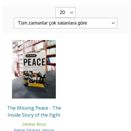
The Missing Peace - The
Inside Story of the Fight
for Middle East
Dennis Ross
Farrar Strauss Giroux