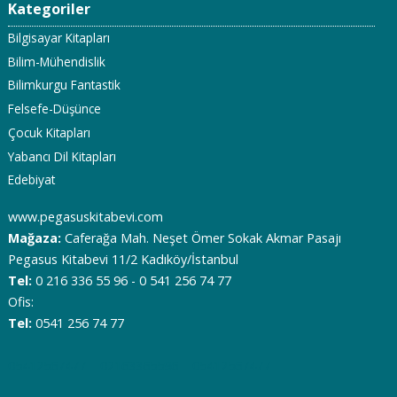
Kategoriler
Bilgisayar Kitapları
Bilim-Mühendislik
Bilimkurgu Fantastik
Felsefe-Düşünce
Çocuk Kitapları
Yabancı Dil Kitapları
Edebiyat
www.pegasuskitabevi.com
Mağaza:
Caferağa Mah. Neşet Ömer Sokak Akmar Pasajı
Pegasus Kitabevi 11/2 Kadıköy/İstanbul
Tel:
0 216 336 55 96 - 0 541 256 74 77
Ofis:
Tel:
0541 256 74 77
05412567477
02163365596
05412567477