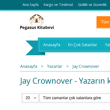
Ana Sayfa
Kargo ve Teslimat
Gizlilik ve Güvenlik
Anasayfa
En Çok Satanlar
Ya
Anasayfa
>
Yazarlar
>
Jay Crownover
Jay Crownover - Yazarın k