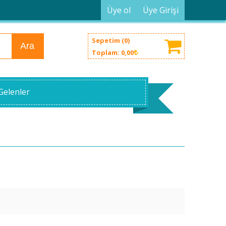
Üye ol
Üye Girişi
Sepetim (
0
)
Ara
Toplam:
0
,00
Gelenler