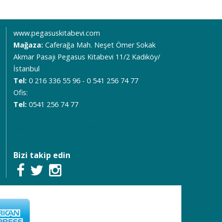
www.pegasuskitabevi.com
Mağaza:
Caferağa Mah. Neşet Ömer Sokak
Akmar Pasajı Pegasus Kitabevi 11/2 Kadıköy/
İstanbul
Tel:
0 216 336 55 96 - 0 541 256 74 77
Ofis:
Tel:
0541 256 74 77
05412567477
02163365596
05412567477
Bizi takip edin