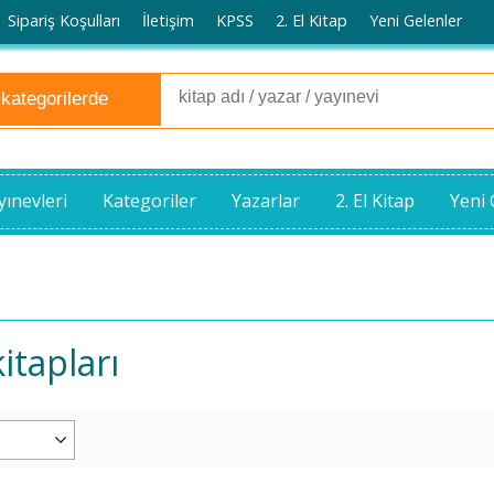
Sipariş Koşulları
İletişim
KPSS
2. El Kitap
Yeni Gelenler
yınevleri
Kategoriler
Yazarlar
2. El Kitap
Yeni 
itapları