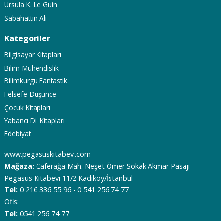
Ursula K. Le Guin
Sabahattin Ali
Kategoriler
Bilgisayar Kitapları
Bilim-Mühendislik
Bilimkurgu Fantastik
Felsefe-Düşünce
Çocuk Kitapları
Yabancı Dil Kitapları
Edebiyat
www.pegasuskitabevi.com
Mağaza:
Caferağa Mah. Neşet Ömer Sokak Akmar Pasajı
Pegasus Kitabevi 11/2 Kadıköy/İstanbul
Tel:
0 216 336 55 96 - 0 541 256 74 77
Ofis:
Tel:
0541 256 74 77